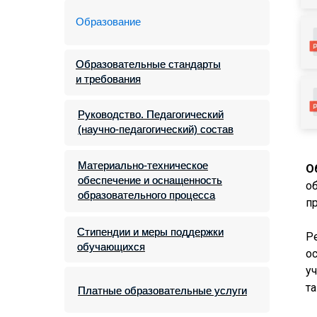
Образование
Образовательные стандарты
Образовательные стандарты
и требования
и требования
Руководство. Педагогический
Руководство. Педагогический
(научно-педагогический) состав
(научно-педагогический) состав
Материально-техническое
Материально-техническое
О
обеспечение и оснащенность
обеспечение и оснащенность
о
образовательного процесса
образовательного процесса
п
Стипендии и меры поддержки
Стипендии и меры поддержки
Р
обучающихся
обучающихся
о
у
т
Платные образовательные услуги
Платные образовательные услуги