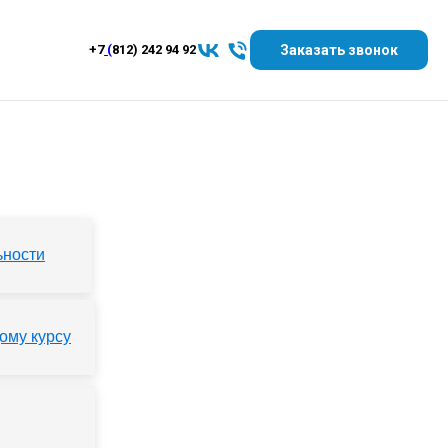
Заказать звонок
+7
(
812) 242 94 92
ьности
ому курсу