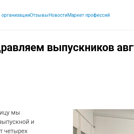
 организации
Отзывы
Новости
Маркет профессий
равляем выпускников авг
ницу мы
выпускной и
т четырех