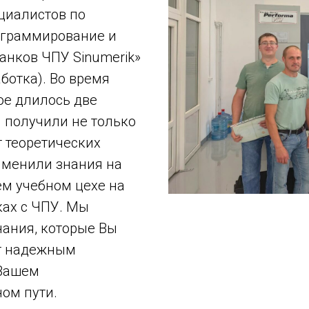
циалистов по
ограммирование и
анков ЧПУ Sinumerik»
ботка). Во время
ое длилось две
 получили не только
 теоретических
рименили знания на
ем учебном цехе на
ках с ЧПУ. Мы
нания, которые Вы
т надежным
 Вашем
ом пути.