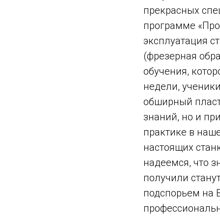
прекрасных спе
программе «Пр
эксплуатация ст
(фрезерная обра
обучения, котор
недели, ученики
обширный пласт
знаний, но и п
практике в наш
настоящих стан
надеемся, что з
получили стану
подспорьем на
профессиональн