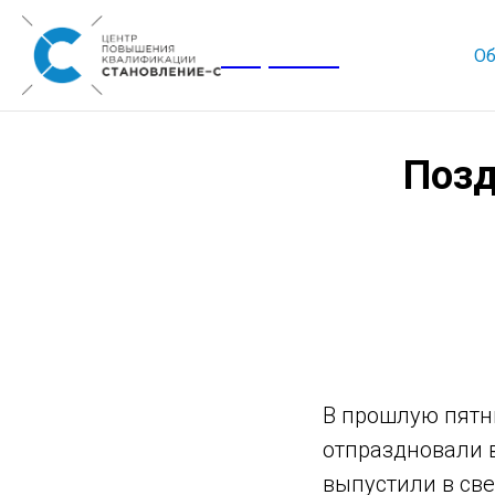
Corporate
Об
Позд
В прошлую пят
отпраздновали 
выпустили в све