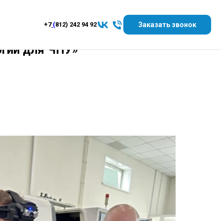
Заказать звонок
+7
(
812) 242 94 92
огии для ЧПУ»