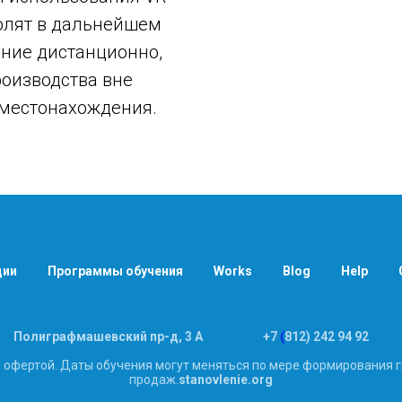
олят в дальнейшем
ение дистанционно,
роизводства вне
 местонахождения.
ции
Программы обучения
Works
Blog
Help
__
Полиграфмашевский пр-д, 3 А
________
+7
(
812) 242 94 92
____
й офертой. Даты обучения могут меняться по мере формирования г
продаж.
stanovlenie.org