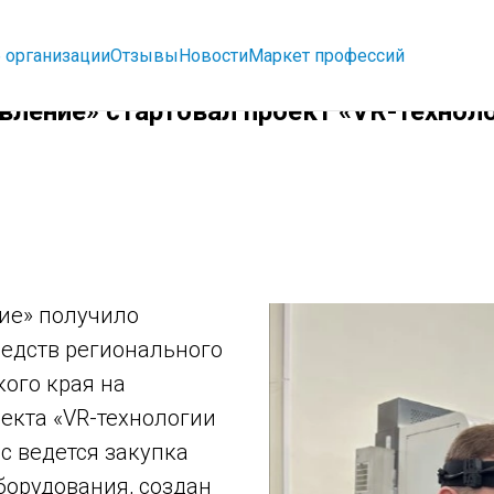
 организации
Отзывы
Новости
Маркет профессий
вление» стартовал проект «VR-технол
ие» получило
редств регионального
ого края на
екта «VR-технологии
с ведется закупка
борудования, создан