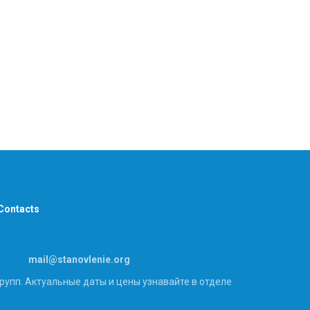
Contacts
_____
mai
l@
stanovlenie.org
рупп. Актуальные даты и цены узнавайте в отделе