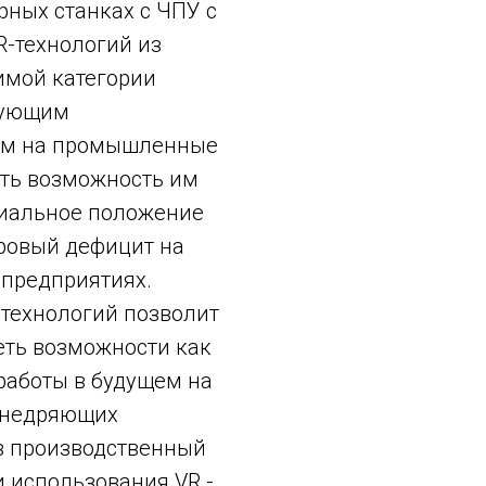
рных станках с ЧПУ с
-технологий из
имой категории
дующим
вом на промышленные
ать возможность им
иальное положение
дровый дефицит на
предприятиях.
технологий позволит
еть возможности как
 работы в будущем на
внедряющих
в производственный
 использования VR -