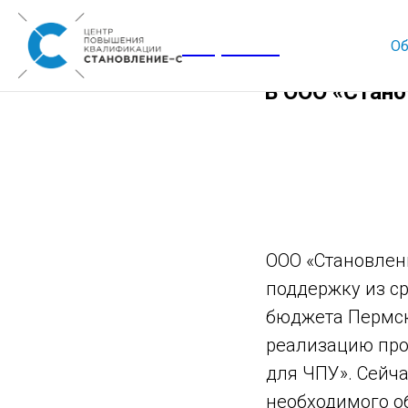
Corporate
Об
В ООО «Стано
ООО «Становлен
поддержку из с
бюджета Пермск
реализацию про
для ЧПУ». Сейча
необходимого о