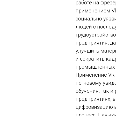
работе на фрезе
применением VR
социально уязв
людей с после
трудоустройст
предприятия, д
улучшить матер
и сократить ка
промышленных 
Применение VR-
по-новому увид
обучения, так и
предприятиях, 
цифровизацию 
процесс. Навыки