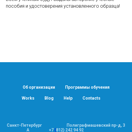
пособия и удостоверения установленного образца!
Об организации
Программы обучения
Works
Blog
Help
Contacts
Санкт-Петербург
__________
Полиграфмашевский пр-д, 3
А
________
+7
(
812) 242 94 92
_________