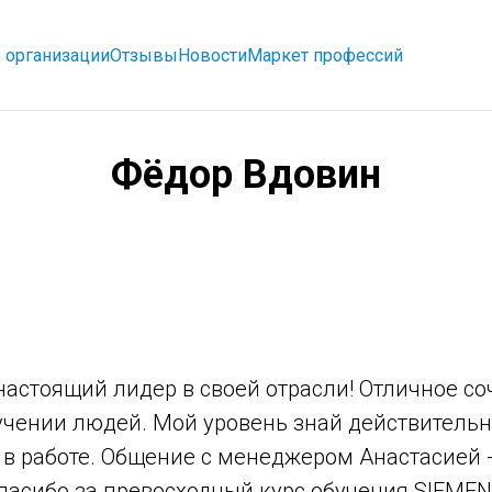
 организации
Отзывы
Новости
Маркет профессий
Фёдор Вдовин
настоящий лидер в своей отрасли! Отличное со
бучении людей. Мой уровень знай действитель
 в работе. Общение с менеджером Анастасией 
пасибо за превосходный курс обучения SIEMEN