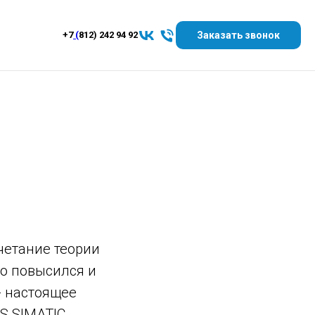
Заказать звонок
+7
(
812) 242 94 92
четание теории
но повысился и
- настоящее
S SIMATIC.