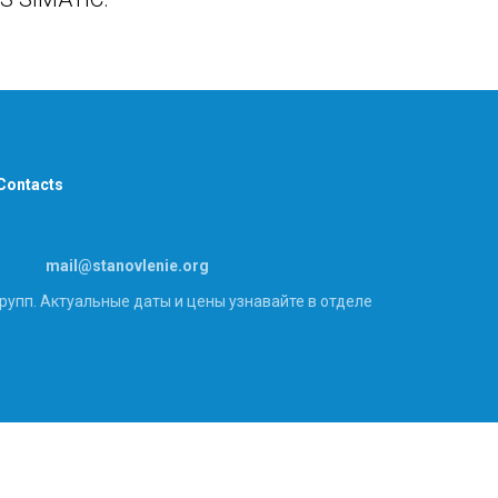
Contacts
_____
mai
l@
stanovlenie.org
рупп. Актуальные даты и цены узнавайте в отделе