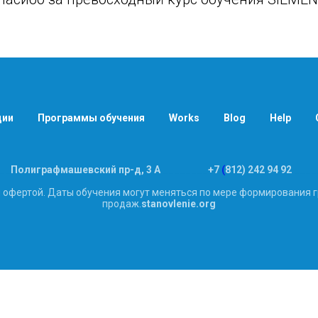
ции
Программы обучения
Works
Blog
Help
__
Полиграфмашевский пр-д, 3 А
________
+7
(
812) 242 94 92
____
й офертой. Даты обучения могут меняться по мере формирования г
продаж.
stanovlenie.org